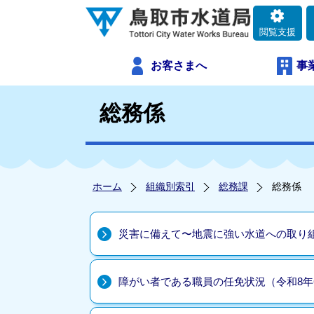
閲覧支援
お客さまへ
事
総務係
ホーム
組織別索引
総務課
総務係
災害に備えて〜地震に強い水道への取り
障がい者である職員の任免状況（令和8年