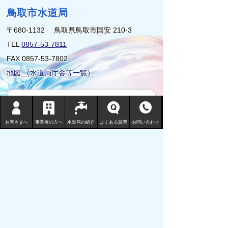
鳥取市水道局
〒680-1132 鳥取県鳥取市国安 210-3
TEL
0857-53-7811
FAX 0857-53-7802
地図 （水道局庁舎等一覧）
サイトマップ
プライバシーポリシー
お客さまへ
事業者の方へ
水道局の紹介
よくある質問
お問い合わせ
リンクについて
免責事項・著作権
サイトの使い方
サイトの考え方
ウェブアクセシビリティ
鳥取市の水道事業についてご意見ご要
望をお寄せください。