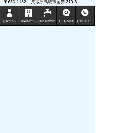
〒680-1132 鳥取県鳥取市国安 210-3
TEL
0857-53-7811
FAX 0857-53-7802
お客さまへ
事業者の方へ
水道局の紹介
よくある質問
お問い合わせ
地図 （水道局庁舎等一覧）
サイトマップ
プライバシーポリシー
リンクについて
免責事項・著作権
サイトの使い方
サイトの考え方
ウェブアクセシビリティ
鳥取市の水道事業についてご意見ご要
望をお寄せください。
Copyright (C) Tottori City Water Works Bureau All