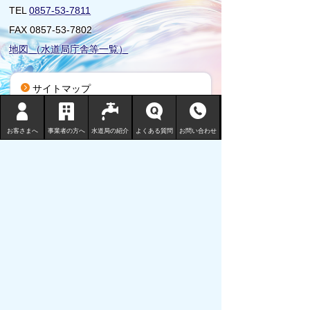
TEL
0857-53-7811
FAX 0857-53-7802
地図 （水道局庁舎等一覧）
サイトマップ
プライバシーポリシー
リンクについて
お客さまへ
事業者の方へ
水道局の紹介
よくある質問
お問い合わせ
免責事項・著作権
サイトの使い方
サイトの考え方
ウェブアクセシビリティ
鳥取市の水道事業についてご意見ご要
望をお寄せください。
Copyright (C) Tottori City Water Works Bureau All
Rights Reserved.