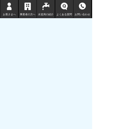
お客さまへ
事業者の方へ
水道局の紹介
よくある質問
お問い合わせ
鳥取市水道局
〒680-1132 鳥取県鳥取市国安 210-3
TEL
0857-53-7811
FAX 0857-53-7802
地図 （水道局庁舎等一覧）
サイトマップ
プライバシーポリシー
リンクについて
免責事項・著作権
サイトの使い方
サイトの考え方